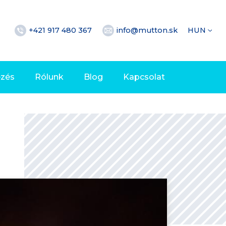
+421 917 480 367
info@mutton.sk
HUN
ezés
Rólunk
Blog
Kapcsolat