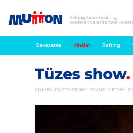
Rafting, teambuilding,
konferencie a firemné večier
Bevezetés
Kínálat
Rafting
Tüzes show
CÍMKÉK:
PÁRTY STANY
ZIMNÉ
LETNÉ
O