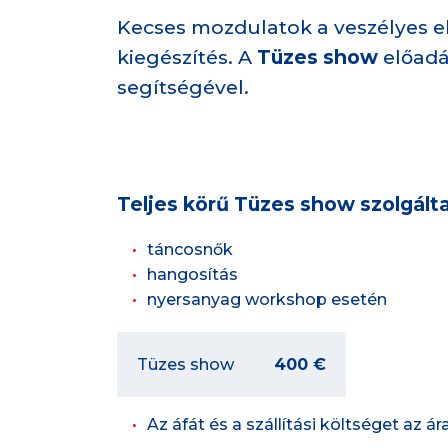
Kecses mozdulatok a veszélyes 
kiegészítés. A
Tüzes show
előadá
segítségével.
Teljes körű Tüzes show szolgálta
táncosnők
hangosítás
nyersanyag workshop esetén
Tüzes show
400 €
Az áfát és a szállítási költséget az