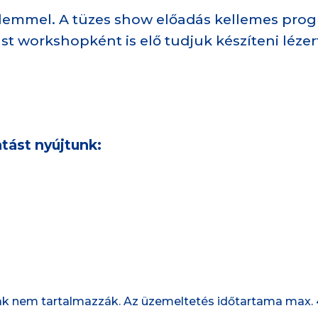
elemmel. A tüzes show előadás kellemes pro
st workshopként is elő tudjuk készíteni léze
tást nyújtunk:
 árak nem tartalmazzák. Az üzemeltetés időtartama max. 