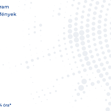
gram
rfények
4 óra*