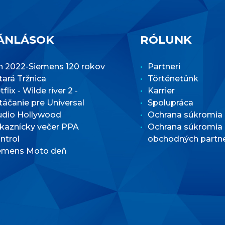
ÁNLÁSOK
RÓLUNK
n 2022-Siemens 120 rokov
Partneri
Stará Tržnica
Történetünk
flix - Wilde river 2 -
Karrier
táčanie pre Universal
Spolupráca
udio Hollywood
Ochrana súkromia
kaznícky večer PPA
Ochrana súkromia
ntrol
obchodných partn
emens Moto deň