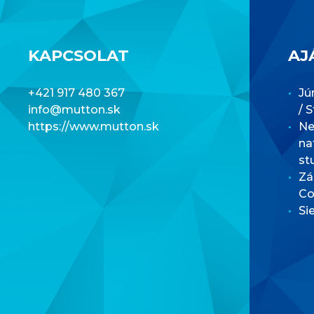
KAPCSOLAT
AJ
+421 917 480 367
Jú
info@mutton.sk
/ 
https://www.mutton.sk
Net
na
st
Zá
Co
Si