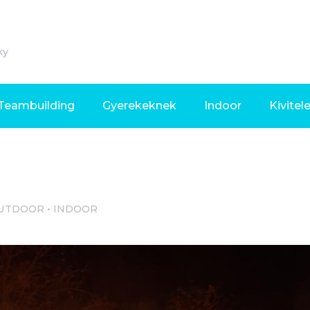
ky
Teambuilding
Gyerekeknek
Indoor
Kivitel
UTDOOR
INDOOR