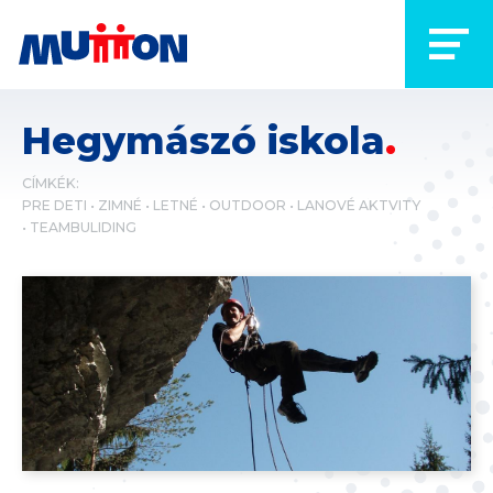
Hegymászó iskola
CÍMKÉK:
PRE DETI
ZIMNÉ
LETNÉ
OUTDOOR
LANOVÉ AKTVITY
TEAMBULIDING