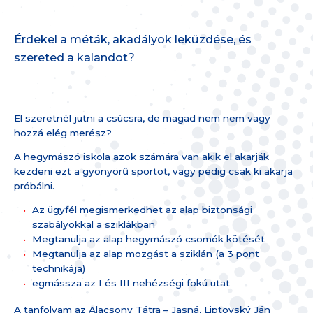
Érdekel a méták, akadályok leküzdése, és
szereted a kalandot?
El szeretnél jutni a csúcsra, de magad nem nem vagy
hozzá elég merész?
A hegymászó iskola azok számára van akik el akarják
kezdeni ezt a gyönyörű sportot, vagy pedig csak ki akarja
próbálni.
Az ügyfél megismerkedhet az alap biztonsági
szabályokkal a sziklákban
Megtanulja az alap hegymászó csomók kötését
Megtanulja az alap mozgást a sziklán (a 3 pont
technikája)
egmássza az I és III nehézségi fokú utat
A tanfolyam az Alacsony Tátra – Jasná, Liptovský Ján