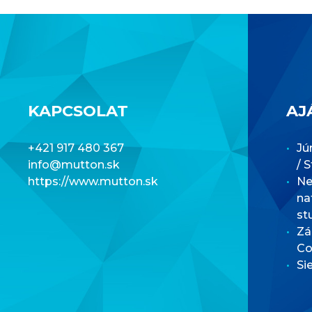
KAPCSOLAT
AJ
+421 917 480 367
Jú
info@mutton.sk
/ 
https://www.mutton.sk
Net
na
st
Zá
Co
Si