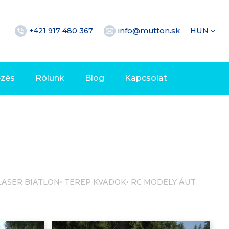
+421 917 480 367
info@mutton.sk
HUN
ezés
Rólunk
Blog
Kapcsolat
LASER BIATLON
TEREP KVADOK
RC MODELY ÁUT