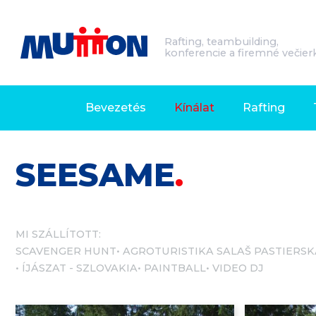
Rafting, teambuilding,
konferencie a firemné večier
Bevezetés
Kínálat
Rafting
SEESAME
MI SZÁLLÍTOTT:
SCAVENGER HUNT
AGROTURISTIKA SALAŠ PASTIERSK
ÍJÁSZAT - SZLOVAKIA
PAINTBALL
VIDEO DJ