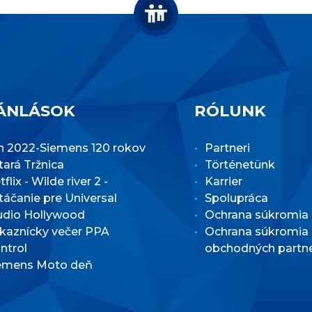
ÁNLÁSOK
RÓLUNK
n 2022-Siemens 120 rokov
Partneri
Stará Tržnica
Történetünk
flix - Wilde river 2 -
Karrier
táčanie pre Universal
Spolupráca
udio Hollywood
Ochrana súkromia
kaznícky večer PPA
Ochrana súkromia
ntrol
obchodných partn
emens Moto deň