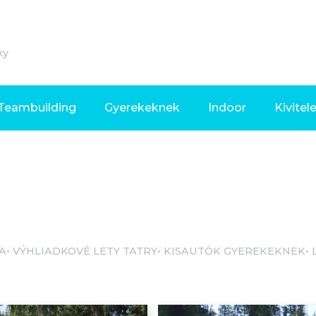
ky
Teambuilding
Gyerekeknek
Indoor
Kivitel
A
VÝHLIADKOVÉ LETY TATRY
KISAUTÓK GYEREKEKNEK