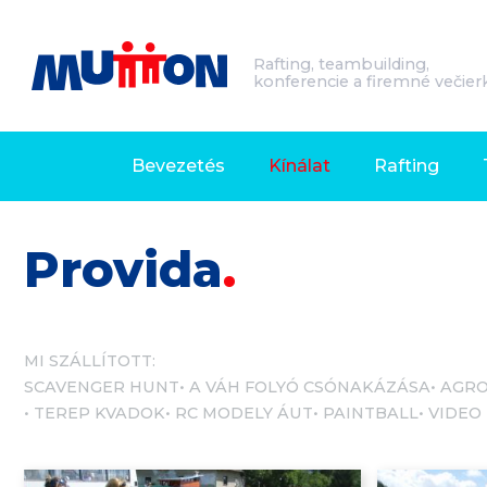
Rafting, teambuilding,
konferencie a firemné večier
Bevezetés
Kínálat
Rafting
Provida
MI SZÁLLÍTOTT:
SCAVENGER HUNT
A VÁH FOLYÓ CSÓNAKÁZÁSA
AGRO
TEREP KVADOK
RC MODELY ÁUT
PAINTBALL
VIDEO