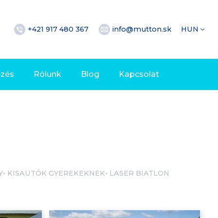
+421 917 480 367
info@mutton.sk
HUN
ezés
Rólunk
Blog
Kapcsolat
Y
KISAUTÓK GYEREKEKNEK
LASER BIATLON