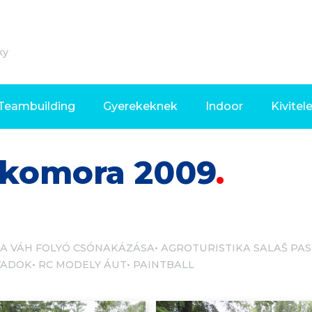
ky
Teambuilding
Gyerekeknek
Indoor
Kivitel
 komora 2009
A VÁH FOLYÓ CSÓNAKÁZÁSA
AGROTURISTIKA SALAŠ PAS
VADOK
RC MODELY ÁUT
PAINTBALL