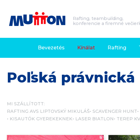
Rafting, teambuilding,
konferencie a firemné večier
Bevezetés
Kínálat
Rafting
Poľská právnická
MI SZÁLLÍTOTT:
RAFTING AVS LIPTOVSKÝ MIKULÁŠ
SCAVENGER HUNT
KISAUTÓK GYEREKEKNEK
LASER BIATLON
TEREP K