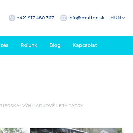
+421 917 480 367
info@mutton.sk
HUN
ezés
Rólunk
Blog
Kapcsolat
TIERSKA
VÝHLIADKOVÉ LETY TATRY