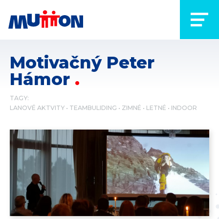
Motivačný Peter
Hámor
TAGY:
LANOVÉ AKTVITY
TEAMBULIDING
ZIMNÉ
LETNÉ
INDOOR