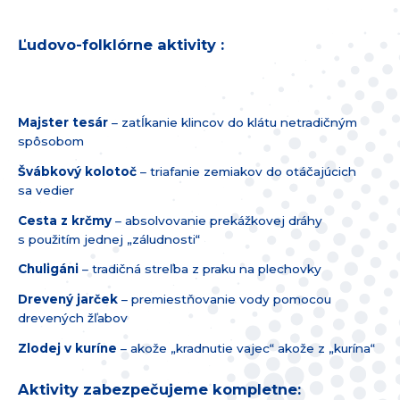
Ľudovo-folklórne aktivity :
Majster tesár
– zatĺkanie klincov do klátu netradičným
spôsobom
Švábkový kolotoč
– triafanie zemiakov do otáčajúcich
sa vedier
Cesta z krčmy
– absolvovanie prekážkovej dráhy
s použitím jednej „záludnosti“
Chuligáni
– tradičná streľba z praku na plechovky
Drevený jarček
– premiestňovanie vody pomocou
drevených žľabov
Zlodej v kuríne
– akože „kradnutie vajec“ akože z „kurína“
Aktivity zabezpečujeme kompletne: