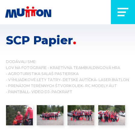
SCP Papier
DODÁVALI SME:
LOV NA FOTOGRAFIE - KRAETÍVNA TEAMBUILDINGOVÁ HRA
AGROTURISTIKA SALAŠ PASTIERSKA
VÝHLIADKOVÉ LETY TATRY
DETSKÉ AUTÍČKA
LASER BIATLON
PRENÁJOM TERÉNNYCH ŠTVORKOLIEK
RC MODELY ÁUT
PAINTBALL
VIDEO DJ
PACKRAFT