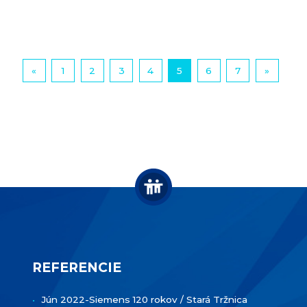
«
1
2
3
4
5
6
7
»
REFERENCIE
Jún 2022-Siemens 120 rokov / Stará Tržnica