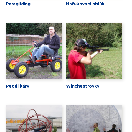
Paragliding
Nafukovací oblúk
Pedál káry
Winchestrovky