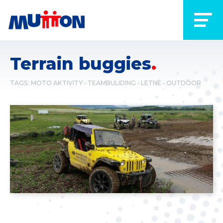
Terrain buggies
TAGS:
MOTO AKTIVITY
TEAMBULIDING
LETNÉ
OUTDOOR